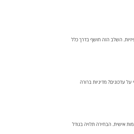
יזיות. השלב הזה חושף בדרך כלל
על עדכונים? מדיניות ברורה
Google למגזר העסקי, ומערכות מקומיות מותאמות אישית. הבחירה תלויה בגודל