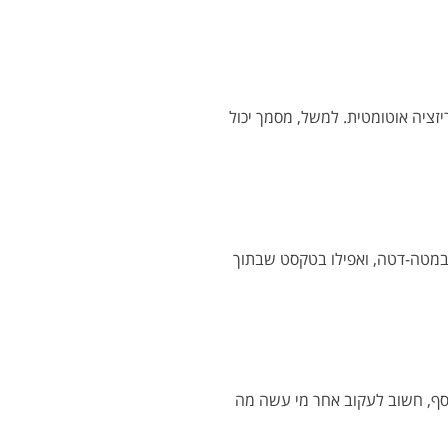
ות משתמשות במטה-דטה (metadata), תיוגים, וקטגוריזציה אוטומטית. למשל, מסמך יכול
 במטה-דטה, ואפילו בטקסט שבתוך
סף, חשוב לעקוב אחר מי עשה מה